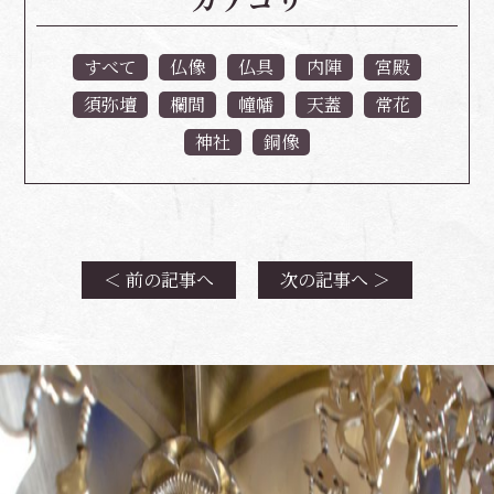
すべて
仏像
仏具
内陣
宮殿
須弥壇
欄間
幢幡
天蓋
常花
神社
銅像
＜ 前の記事へ
次の記事へ ＞