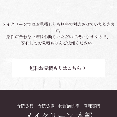
メイクリーンではお見積もりも無料で対応させていただきま
す。
条件が合わない際はお断りいただいて構いませんので、
安心してお見積もりをご依頼ください。
無料お見積もりはこちら
navigate_next
寺院仏具 寺院仏像 特許泡洗浄 修理専門
メイクリーン 本部