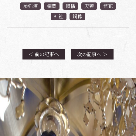
須弥壇
欄間
幢幡
天蓋
常花
神社
銅像
＜ 前の記事へ
次の記事へ ＞