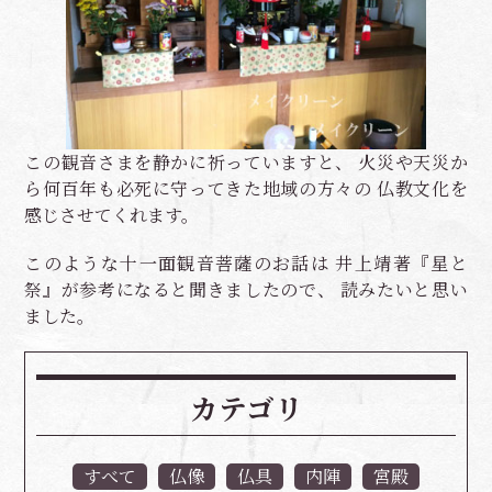
この観音さまを静かに祈っていますと、 火災や天災か
ら何百年も必死に守ってきた地域の方々の 仏教文化を
感じさせてくれます。
このような十一面観音菩薩のお話は 井上靖著『星と
祭』が参考になると聞きましたので、 読みたいと思い
ました。
カテゴリ
すべて
仏像
仏具
内陣
宮殿