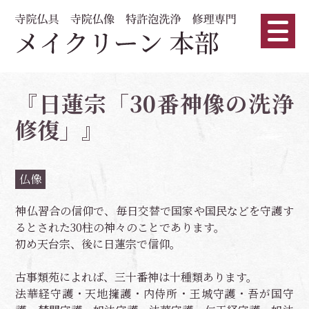
『日蓮宗「30番神像の洗浄
修復」』
仏像
神仏習合の信仰で、毎日交替で国家や国民などを守護す
るとされた30柱の神々のことであります。
初め天台宗、後に日蓮宗で信仰。
古事類苑によれば、三十番神は十種類あります。
法華経守護・天地擁護・内侍所・王城守護・吾が国守