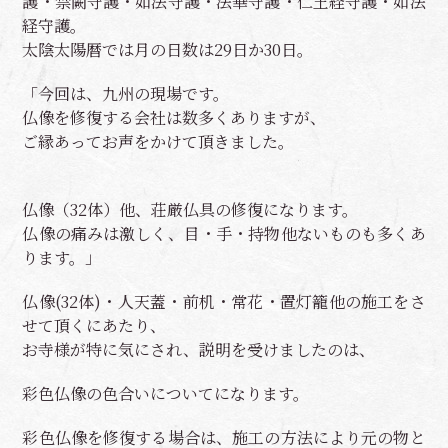
護・禁闕守護・如法守護・法華守護・仁王経守護・如法
経守護。
太陰太陽暦では月の日数は29日か30日。
「今回は、九州の現場です。
仏像を修復する会社は数多くありますが、
ご縁あってお声をかけて頂きました。
仏像（32体）他、荘厳仏具の修復になります。
仏像の痛みは激しく、目・手・持物他ないものも多くあ
ります。」
仏像(32体)・人天蓋・前机・常花・置灯籠他の施工をさ
せて頂くにあたり、
お寺様が特に気にされ、説明を受けましたのは、
彩色仏像の色合いについてになります。
彩色仏像を修復する場合は、施工の方法により元の物と