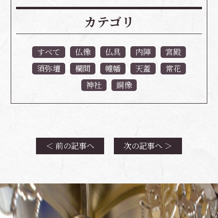
カテゴリ
すべて
仏像
仏具
内陣
宮殿
須弥壇
欄間
幢幡
天蓋
常花
神社
銅像
＜ 前の記事へ
次の記事へ ＞